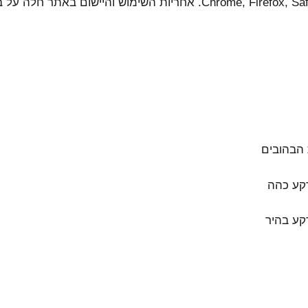
התוכנה פועלת בדפדפנים הפופולריים: Chrome, Firefox, Safari, Opera. אח
 הבהובים
רקע כהה
רקע בהיר