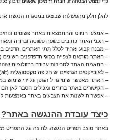
כדי לממש הבטחה זו, חברת רז מיכון שואפים לדבוק ככל האפשר בהמלצות התקן הישראלי (ת”י 568
להלן חלק מהפעולות שבוצעו במסגרת הנגשת אתר
– אמצעי הניווט וההתמצאות באתר פשוטים ונוחים
– תכני האתר כתובים בשפה פשוטה וברורה ומאורג
– מבנה קבוע ואחיד לכלל תתי האתרים והדפים ב
– האתר מותאם לצפייה בסוגי הדפדפנים השונים (כמו ome, Mozila
– התאמת האתר לסביבות עבודה ברזולוציות שונות
– לאובייקטים הגרפיים יש חלופה טקסטואלית (alt).
– האתר מאפשר שינוי גודל הגופן על ידי שימוש במקש CTRL וגלגלת ה
– הקישורים באתר ברורים ומכילים הסבר לאן הם 
– אפשרות לשנות את הצבעים באתר באמצעות לח
כיצד עובדת ההנגשה באתר?
באתר מוצב תפריט הנגשה. לחיצה על התפריט מא